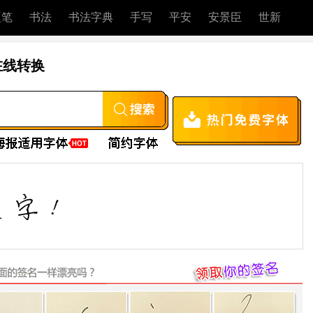
硬笔
书法
书法字典
手写
平安
安景臣
世新
在线转换