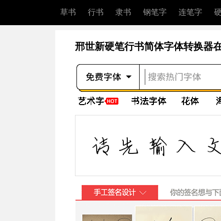
草书
行书
隶书
钢笔字
连笔字
邢世新硬笔行书简体字体转换器