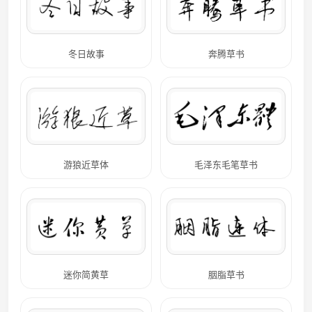
冬日故事
奔腾草书
游狼近草体
毛泽东毛笔草书
迷你简黄草
胭脂草书