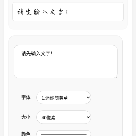
输
入
要
转
换
的
文
字
字体
大小
颜色