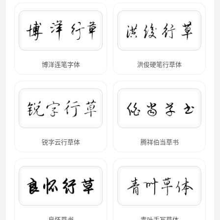
博洋连笔字体
洪俊硬笔行草体
锐字云行草体
腾祥伯当草书
良怀草书
青叶手写草体