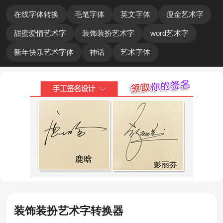
在线字体转换
毛笔字体
英文字体
瘦金艺术字
甜蜜爱情艺术字
装饰装扮艺术字
word艺术字
新年快乐艺术字体
神话
艺术字体
装饰装扮艺术字转换器