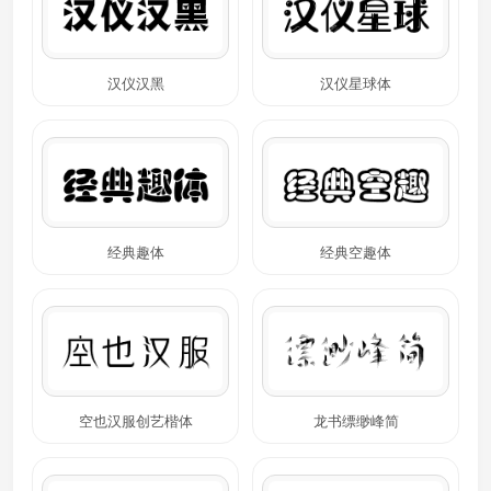
汉仪汉黑
汉仪星球体
经典趣体
经典空趣体
空也汉服创艺楷体
龙书缥缈峰简